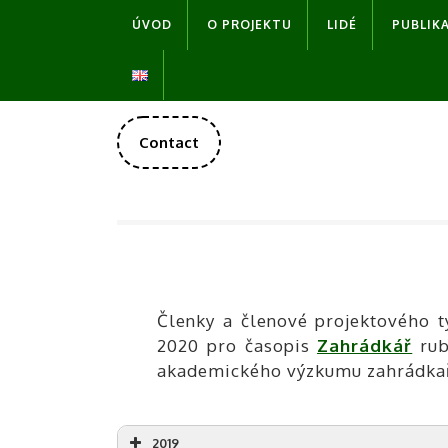
Skip
ÚVOD
O PROJEKTU
LIDÉ
PUBLIKA
to
content
DONATE
Contact
NOW
Členky a členové projektového t
2020 pro časopis
Zahrádkář
rub
akademického výzkumu zahrádkaře
2019