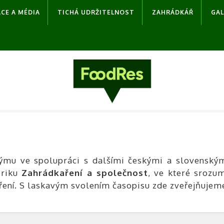
CE A MÉDIA
TICHÁ UDRŽITELNOST
ZAHRÁDKÁŘ
GAL
ýmu ve spolupráci s dalšími českými a slovenskými
riku
Zahrádkaření a společnost
, ve které srozu
ní. S laskavým svolením časopisu zde zveřejňujeme