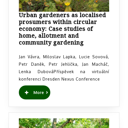
Urban gardeners as localised
prosumers within circular
economy: Case studies of
home, allotment and
Urban
community gardening
gardeners
as
Jan Vávra, Miloslav Lapka, Lucie Sovová,
localised
Petr Daněk, Petr Jehlička, Jan Macháč,
prosumers
Lenka DubováPříspěvek na virtuální
within
konferenci Dresden Nexus Conference
circular
economy:
READ
More
Case
MORE
studies
of
home,
allotment