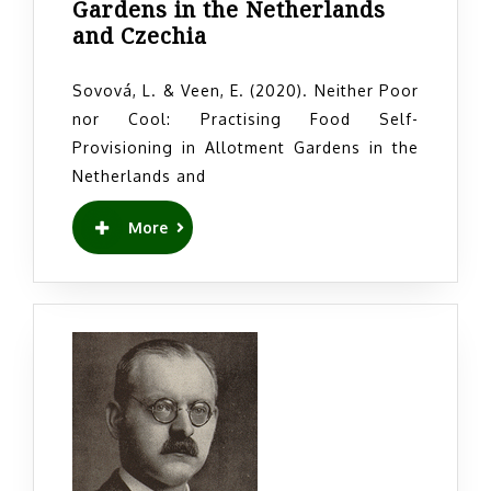
Gardens in the Netherlands
Neither
and Czechia
Poor
nor
Sovová, L. & Veen, E. (2020). Neither Poor
Cool:
nor Cool: Practising Food Self-
Practising
Provisioning in Allotment Gardens in the
Food
Netherlands and
Self-
Provisioning
READ
More
in
MORE
Allotment
Gardens
in
the
Netherlands
and
Czechia