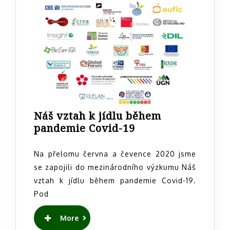
Náš vztah k jídlu během
Náš
pandemie Covid-19
vztah
k
Na přelomu června a čevence 2020 jsme
jídlu
se zapojili do mezinárodního výzkumu Náš
během
vztah k jídlu během pandemie Covid-19.
pandemie
Pod
Covid-
19
READ
More
MORE