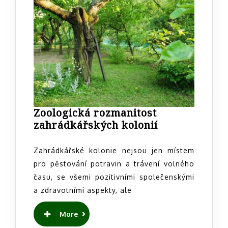
and
community
gardening
Zoologická rozmanitost
Zoologická
zahrádkářských kolonií
rozmanitost
zahrádkářsk
Zahrádkářské kolonie nejsou jen místem
kolonií
pro pěstování potravin a trávení volného
času, se všemi pozitivními společenskými
a zdravotními aspekty, ale
READ
More
MORE