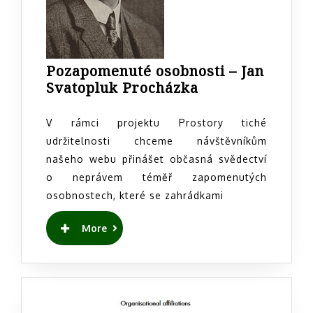
Pozapomenuté osobnosti – Jan
Pozapomenuté
Svatopluk Procházka
osobnosti
–
V rámci projektu Prostory tiché
Jan
udržitelnosti chceme návštěvníkům
Svatopluk
našeho webu přinášet občasná svědectví
Procházka
o neprávem téměř zapomenutých
osobnostech, které se zahrádkami
READ
More
MORE