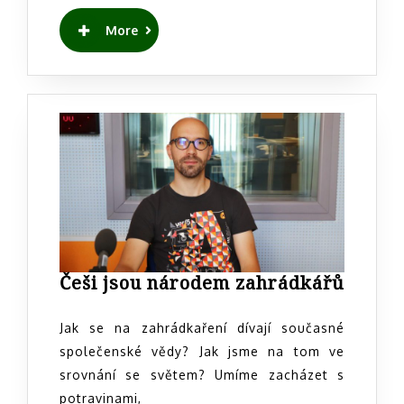
READ
More
MORE
Češi
Češi jsou národem zahrádkářů
jsou
národ
Jak se na zahrádkaření dívají současné
zahrá
společenské vědy? Jak jsme na tom ve
srovnání se světem? Umíme zacházet s
potravinami,