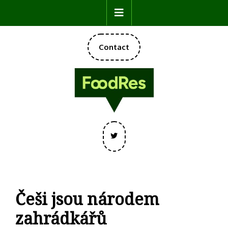
Skip
Open
to
content
Button
DONATE
Contact
NOW
Twitter
Češi jsou národem
zahrádkářů