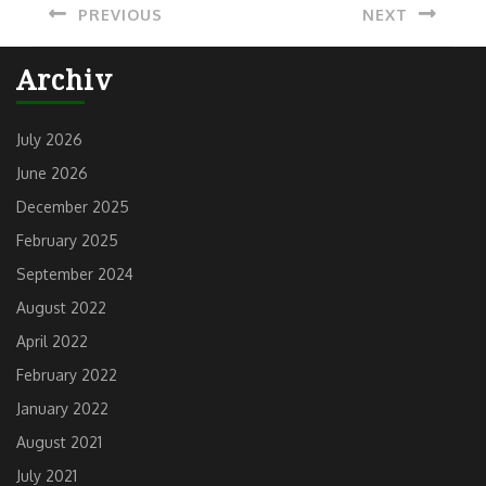
PREVIOUS
NEXT
navigation
Previous
Next
Archiv
post:
post:
July 2026
June 2026
December 2025
February 2025
September 2024
August 2022
April 2022
February 2022
January 2022
August 2021
July 2021