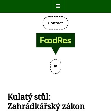
Skip
Open
to
content
Button
DONATE
Contact
NOW
Twitter
Kulatý stůl:
Zahrádkářský zákon