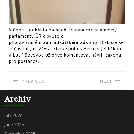
V únoru proběhla na půdě Poslanecké sněmovny
parlamentu ČR diskuze o
připravovaném
zahrádkářském zákonu
. Diskuze se
zúčastnil Jan Vávra, který spolu s Petrem Jehličkou
a Lucií Sovovou už dříve komentoval návrh zákona
pro poslance.
Post
PREVIOUS
NEXT
navigation
Previous
Next
Archiv
post:
post:
July 2026
June 2026
December 2025