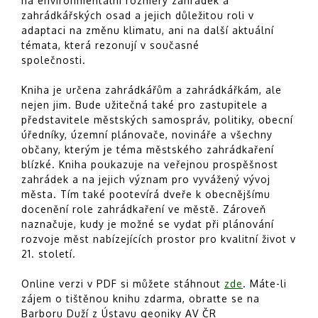
na environmentální rozměry zahrádek a
zahrádkářských osad a jejich důležitou roli v
adaptaci na změnu klimatu, ani na další aktuální
témata, která rezonují v současné
společnosti.
Kniha je určena zahrádkářům a zahrádkářkám, ale
nejen jim. Bude užitečná také pro zastupitele a
představitele městských samospráv, politiky, obecní
úředníky, územní plánovače, novináře a všechny
občany, kterým je téma městského zahrádkaření
blízké. Kniha poukazuje na veřejnou prospěšnost
zahrádek a na jejich význam pro vyvážený vývoj
města. Tím také pootevírá dveře k obecnějšímu
docenění role zahrádkaření ve městě. Zároveň
naznačuje, kudy je možné se vydat při plánování
rozvoje měst nabízejících prostor pro kvalitní život v
21. století.
Online verzi v PDF si můžete stáhnout
zde
. Máte-li
zájem o tištěnou knihu zdarma, obraťte se na
Barboru Duží z Ústavu geoniky AV ČR