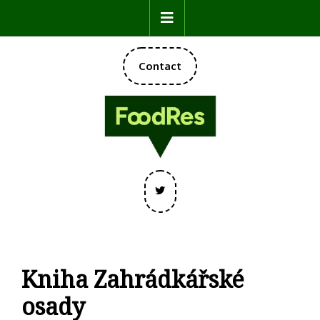
Skip
Open
to
content
Button
DONATE
Contact
NOW
Twitter
Kniha Zahrádkářské
osady