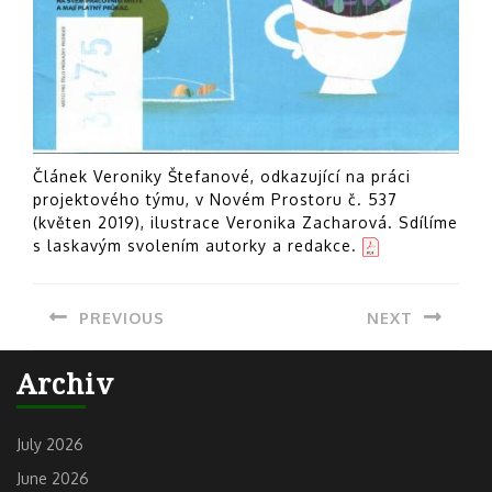
Článek Veroniky Štefanové, odkazující na práci
projektového týmu, v Novém Prostoru č. 537
(květen 2019), ilustrace Veronika Zacharová. Sdílíme
s laskavým svolením autorky a redakce.
Post
PREVIOUS
NEXT
navigation
Previous
Next
Archiv
post:
post:
July 2026
June 2026