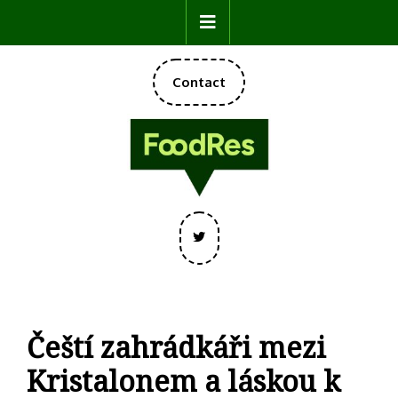
Skip
Open
to
content
Button
DONATE
Contact
NOW
Twitter
Čeští zahrádkáři mezi
Kristalonem a láskou k