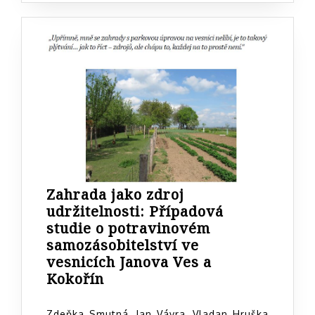
Zahrada jako zdroj
udržitelnosti: Případová
studie o potravinovém
samozásobitelství ve
vesnicích Janova Ves a
Zahrada
Kokořín
jako
zdroj
Zdeňka Smutná, Jan Vávra, Vladan Hruška