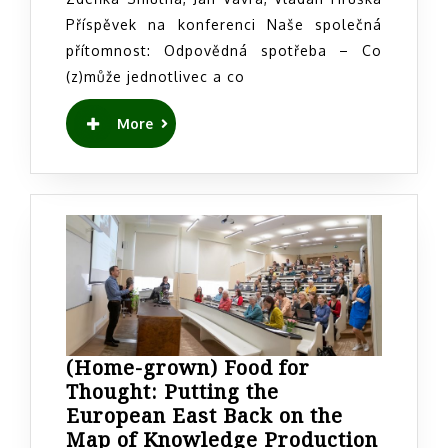
udržitelnosti:
Příspěvek na konferenci Naše společná
Případová
přítomnost: Odpovědná spotřeba – Co
studie
(z)může jednotlivec a co
o
potravinovém
READ
More
samozásobitelství
MORE
ve
vesnicích
Janova
Ves
a
Kokořín
(Home-grown) Food for
Thought: Putting the
European East Back on the
(Home
Map of Knowledge Production