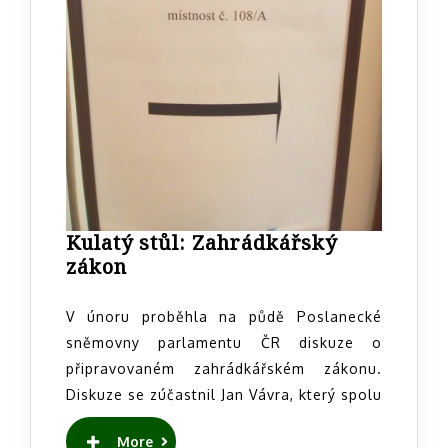
Kulatý stůl: Zahrádkářský
Kulatý
zákon
stůl:
Zahrádkářský
V únoru proběhla na půdě Poslanecké
zákon
sněmovny parlamentu ČR diskuze o
připravovaném zahrádkářském zákonu.
Diskuze se zúčastnil Jan Vávra, který spolu
READ
More