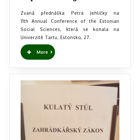
grown
Food
Zvaná přednáška Petra Jehličky na
for
11th Annual Conference of the Estonian
Though
Social Sciences, která se konala na
Puttin
Univerzitě Tartu, Estonsko, 27.
the
Europ
READ
More
East
MORE
Back
on
the
Map
of
Knowl
Produc