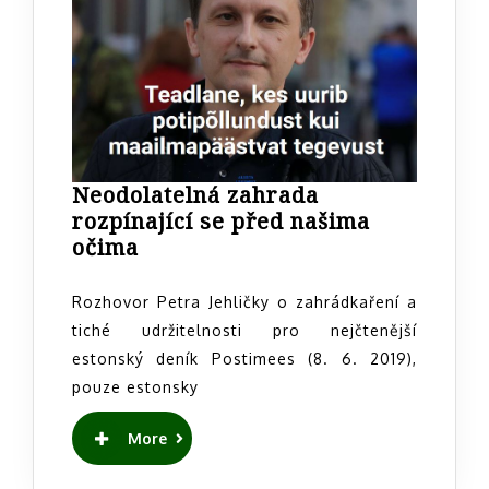
Neodolatelná zahrada
rozpínající se před našima
Neodolatelná
očima
zahrada
rozpínající
Rozhovor Petra Jehličky o zahrádkaření a
se
tiché udržitelnosti pro nejčtenější
před
estonský deník Postimees (8. 6. 2019),
našima
pouze estonsky
očima
READ
More
MORE