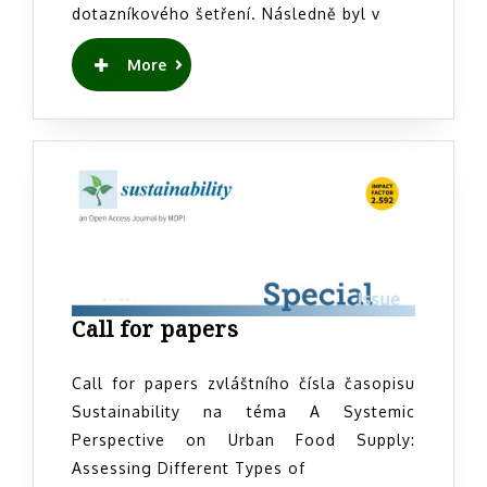
dotazníkového šetření. Následně byl v
READ
More
MORE
Call
Call for papers
for
papers
Call for papers zvláštního čísla časopisu
Sustainability na téma A Systemic
Perspective on Urban Food Supply:
Assessing Different Types of