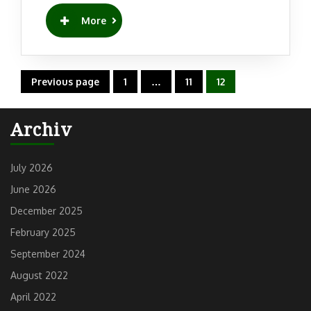
READ
More
MORE
Posts
Previous page
1
…
11
12
Page
Page
Page
navigation
Archiv
July 2026
June 2026
December 2025
February 2025
September 2024
August 2022
April 2022